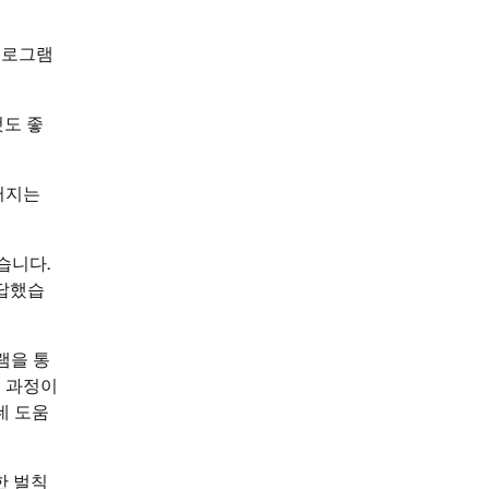
프로그램
것도 좋
러지는
습니다.
응답했습
램을 통
소 과정이
데 도움
한 벌칙