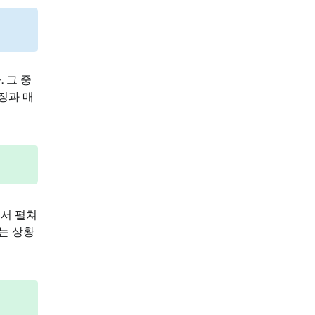
 그 중
징과 매
에서 펼쳐
는 상황