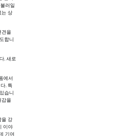
 불러일
없는 상
편견을
유도합니
다. 새로
랫폼에서
다. 특
 있습니
기대감을
감을 강
이 이야
데 기여