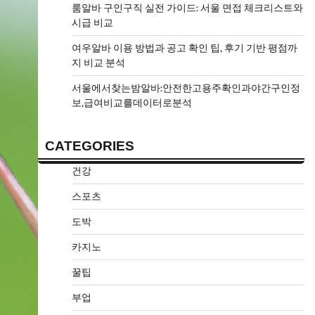
룸알바 구인구직 실전 가이드: 서울 면접 체크리스트와
시급 비교
여우알바 이용 방법과 공고 확인 팁, 후기 기반 평점까
지 비교 분석
서울에서찾는밤알바:안전한고용주확인과야간구인정
보,급여비교를데이터로분석
CATEGORIES
건강
스포츠
도박
카지노
꿀팁
부업