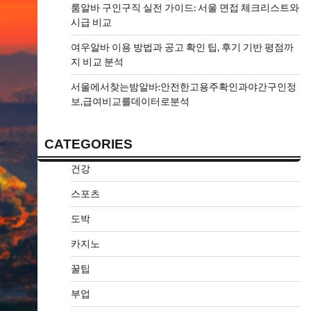
룸알바 구인구직 실전 가이드: 서울 면접 체크리스트와
시급 비교
여우알바 이용 방법과 공고 확인 팁, 후기 기반 평점까
지 비교 분석
서울에서찾는밤알바:안전한고용주확인과야간구인정
보,급여비교를데이터로분석
CATEGORIES
건강
스포츠
도박
카지노
꿀팁
부업