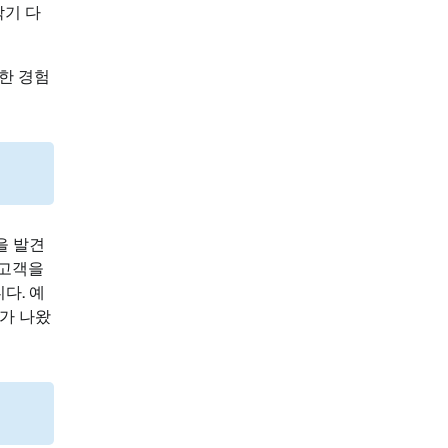
각기 다
e한 경험
을 발견
 고객을
다. 예
과가 나왔