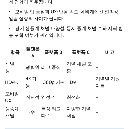
청 경험이 좌우됩니다.
모바일 앱 품질과 UX: 반응 속도, 네비게이션 편의성,
알림 설정의 차이가 큽니다.
경기 생중계 채널 다양성: 동시 중계 채널 수와 지역 방
송 포함 여부가 관건입니다.
플랫폼
항목
플랫폼 B
플랫폼 C
비고
A
채널 구
지역 채널 포
광범위
리그 중심
–
성
함
4K 가
지역별 지원
HD/4K
1080p 기본
HD만
능
다름
모바일
직관적
안정적
최적화
–
UX
생중계
특정 리그
다양한 지역
다수
–
채널
다수
채널