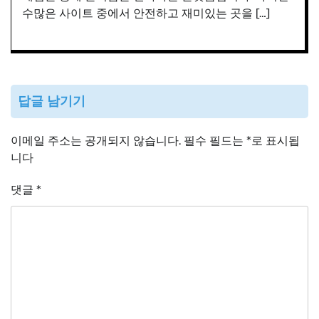
수많은 사이트 중에서 안전하고 재미있는 곳을 […]
답글 남기기
이메일 주소는 공개되지 않습니다.
필수 필드는
*
로 표시됩
니다
댓글
*