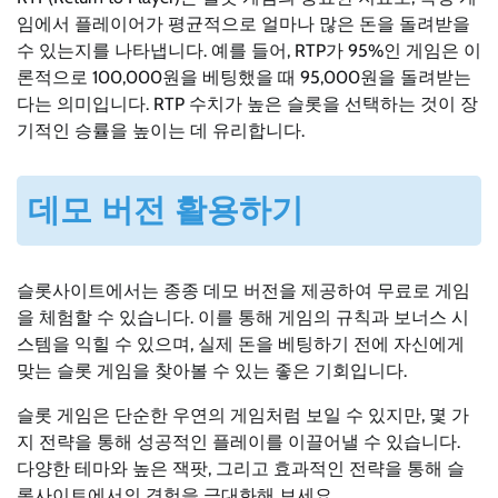
임에서 플레이어가 평균적으로 얼마나 많은 돈을 돌려받을
수 있는지를 나타냅니다. 예를 들어, RTP가 95%인 게임은 이
론적으로 100,000원을 베팅했을 때 95,000원을 돌려받는
다는 의미입니다. RTP 수치가 높은 슬롯을 선택하는 것이 장
기적인 승률을 높이는 데 유리합니다.
데모 버전 활용하기
슬롯사이트에서는 종종 데모 버전을 제공하여 무료로 게임
을 체험할 수 있습니다. 이를 통해 게임의 규칙과 보너스 시
스템을 익힐 수 있으며, 실제 돈을 베팅하기 전에 자신에게
맞는 슬롯 게임을 찾아볼 수 있는 좋은 기회입니다.
슬롯 게임은 단순한 우연의 게임처럼 보일 수 있지만, 몇 가
지 전략을 통해 성공적인 플레이를 이끌어낼 수 있습니다.
다양한 테마와 높은 잭팟, 그리고 효과적인 전략을 통해 슬
롯사이트에서의 경험을 극대화해 보세요.