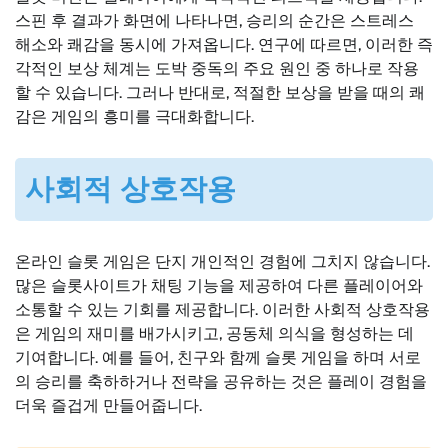
스핀 후 결과가 화면에 나타나면, 승리의 순간은 스트레스
해소와 쾌감을 동시에 가져옵니다. 연구에 따르면, 이러한 즉
각적인 보상 체계는 도박 중독의 주요 원인 중 하나로 작용
할 수 있습니다. 그러나 반대로, 적절한 보상을 받을 때의 쾌
감은 게임의 흥미를 극대화합니다.
사회적 상호작용
온라인 슬롯 게임은 단지 개인적인 경험에 그치지 않습니다.
많은 슬롯사이트가 채팅 기능을 제공하여 다른 플레이어와
소통할 수 있는 기회를 제공합니다. 이러한 사회적 상호작용
은 게임의 재미를 배가시키고, 공동체 의식을 형성하는 데
기여합니다. 예를 들어, 친구와 함께 슬롯 게임을 하며 서로
의 승리를 축하하거나 전략을 공유하는 것은 플레이 경험을
더욱 즐겁게 만들어줍니다.