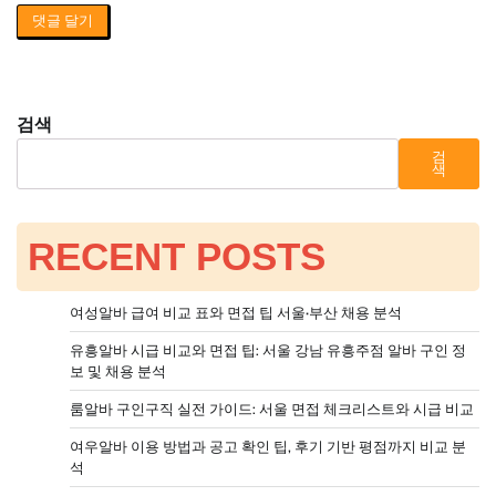
검색
검
색
RECENT POSTS
여성알바 급여 비교 표와 면접 팁 서울·부산 채용 분석
유흥알바 시급 비교와 면접 팁: 서울 강남 유흥주점 알바 구인 정
보 및 채용 분석
룸알바 구인구직 실전 가이드: 서울 면접 체크리스트와 시급 비교
여우알바 이용 방법과 공고 확인 팁, 후기 기반 평점까지 비교 분
석