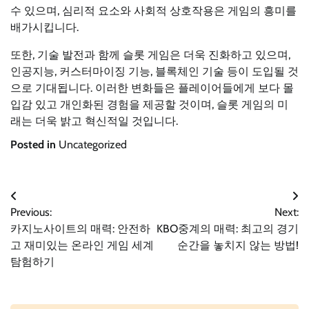
수 있으며, 심리적 요소와 사회적 상호작용은 게임의 흥미를
배가시킵니다.
또한, 기술 발전과 함께 슬롯 게임은 더욱 진화하고 있으며,
인공지능, 커스터마이징 기능, 블록체인 기술 등이 도입될 것
으로 기대됩니다. 이러한 변화들은 플레이어들에게 보다 몰
입감 있고 개인화된 경험을 제공할 것이며, 슬롯 게임의 미
래는 더욱 밝고 혁신적일 것입니다.
Posted in
Uncategorized
글
Previous:
Next:
카지노사이트의 매력: 안전하
KBO중계의 매력: 최고의 경기
탐
고 재미있는 온라인 게임 세계
순간을 놓치지 않는 방법!
탐험하기
색