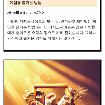
게임을 즐기는 방법
Admin
0
8월 21, 2025
온라인 카지노사이트의 모든 것: 안전하고 재미있는 게
임을 즐기는 방법 온라인 카지노사이트는 많은 사람들
에게 흥미로운 오락의 장으로 자리 잡았습니다. 그러나
안전하고 즐거운 경험을 위해서는 몇 가지 […]