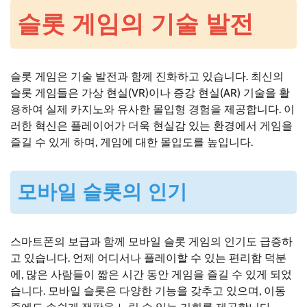
슬롯 게임의 기술 발전
슬롯 게임은 기술 발전과 함께 진화하고 있습니다. 최신의
슬롯 게임들은 가상 현실(VR)이나 증강 현실(AR) 기술을 활
용하여 실제 카지노와 유사한 몰입형 경험을 제공합니다. 이
러한 혁신은 플레이어가 더욱 현실감 있는 환경에서 게임을
즐길 수 있게 하며, 게임에 대한 몰입도를 높입니다.
모바일 슬롯의 인기
스마트폰의 보급과 함께 모바일 슬롯 게임의 인기도 급증하
고 있습니다. 언제 어디서나 플레이할 수 있는 편리함 덕분
에, 많은 사람들이 짧은 시간 동안 게임을 즐길 수 있게 되었
습니다. 모바일 슬롯은 다양한 기능을 갖추고 있으며, 이동