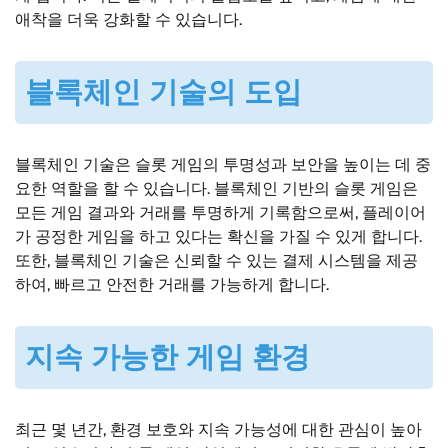
애착을 더욱 강화할 수 있습니다.
블록체인 기술의 도입
블록체인 기술은 슬롯 게임의 투명성과 보안을 높이는 데 중
요한 역할을 할 수 있습니다. 블록체인 기반의 슬롯 게임은
모든 게임 결과와 거래를 투명하게 기록함으로써, 플레이어
가 공정한 게임을 하고 있다는 확신을 가질 수 있게 합니다.
또한, 블록체인 기술은 신뢰할 수 있는 결제 시스템을 제공
하여, 빠르고 안전한 거래를 가능하게 합니다.
지속 가능한 게임 환경
최근 몇 년간, 환경 보호와 지속 가능성에 대한 관심이 높아