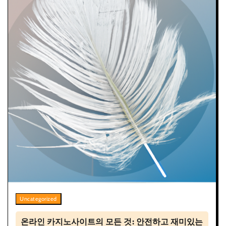
Uncategorized
온라인 카지노사이트의 모든 것: 안전하고 재미있는