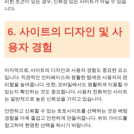
리한 조건이 있는 경우, 신뢰성 있는 사이트가 아닐 수 있습
니다.
6. 사이트의 디자인 및 사
용자 경험
마지막으로, 사이트의 디자인과 사용자 경험도 중요한 요소
입니다. 직관적인 인터페이스와 원활한 탐색은 사용자의 편
리함을 높여줍니다. 또한, 모바일에서도 원활하게 이용할 수
있는지 확인하는 것도 중요합니다. 사용자 친화적인 사이트
는 일반적으로 높은 신뢰성을 가지고 있습니다.
안전하고 신뢰할 수 있는 토토사이트를 선택하는 것은 베팅
경험을 더욱 즐겁고 안전하게 만들어줍니다. 위의 가이드를
참고하여 현명한 선택을 하시기 바랍니다.