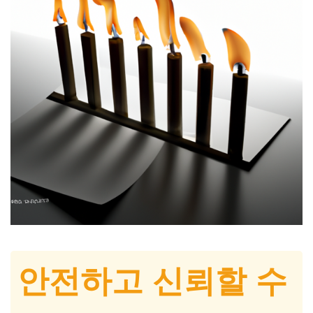
안전하고 신뢰할 수