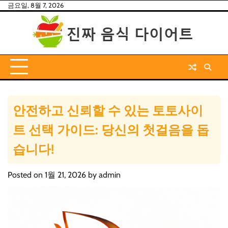
Skip
금요일, 8월 7, 2026
to
content
안전하고 신뢰할 수 있는 토토사이
트 선택 가이드: 당신의 첫걸음을 돕
습니다!
Posted on
1월 21, 2026
by
admin