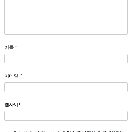
이름
*
이메일
*
웹사이트