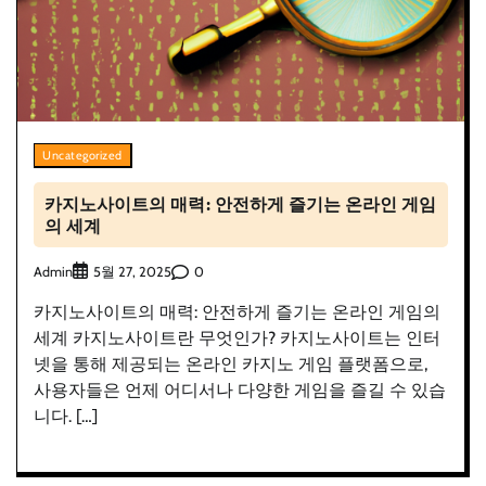
Uncategorized
카지노사이트의 매력: 안전하게 즐기는 온라인 게임
의 세계
Admin
0
5월 27, 2025
카지노사이트의 매력: 안전하게 즐기는 온라인 게임의
세계 카지노사이트란 무엇인가? 카지노사이트는 인터
넷을 통해 제공되는 온라인 카지노 게임 플랫폼으로,
사용자들은 언제 어디서나 다양한 게임을 즐길 수 있습
니다. […]