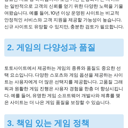
는 일반적으로 고객의 신뢰를 얻기 위한 다양한 노력을 기울
여왔습니다. 예를 들어, 10년 이상 운영된 사이트는 비교적
안정적인 서비스와 고객 지원을 제공할 가능성이 높습니다.
신규 사이트도 유망할 수 있지만, 충분한 검토가 필요합니다.
2. 게임의 다양성과 품질
토토사이트에서 제공하는 게임의 종류와 품질도 중요한 선
택 요소입니다. 다양한 스포츠와 게임 옵션을 제공하는 사이
트는 사용자에게 더 많은 선택지를 제공합니다. 고품질 그래
픽과 원활한 게임 진행은 사용자 경험을 한층 더 향상시킵니
다. 예를 들어, 유명한 게임 소프트웨어 개발사와 제휴를 맺
은 사이트는 더 나은 게임 품질을 보장할 수 있습니다.
3. 책임 있는 게임 정책