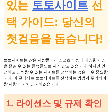
있는
토토사이트
선
택 가이드: 당신의
첫걸음을 돕습니다!
토토사이트는 많은 사람들에게 스포츠 베팅과 다양한 게임
을 즐길 수 있는 플랫폼으로 자리 잡고 있습니다. 하지만 안
전하고 신뢰할 수 있는 사이트를 선택하는 것은 매우 중요합
니다. 이 글에서는 토토사이트를 선택하는 방법과 주의해야
할 사항에 대해 안내하겠습니다.
1. 라이센스 및 규제 확인