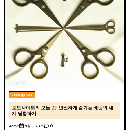
Uncategorized
토토사이트의 모든 것: 안전하게 즐기는 베팅의 세
계 탐험하기
Admin
0
9월 3, 2025