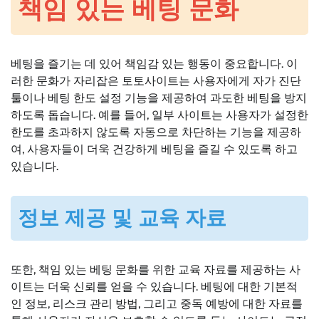
책임 있는 베팅 문화
베팅을 즐기는 데 있어 책임감 있는 행동이 중요합니다. 이
러한 문화가 자리잡은 토토사이트는 사용자에게 자가 진단
툴이나 베팅 한도 설정 기능을 제공하여 과도한 베팅을 방지
하도록 돕습니다. 예를 들어, 일부 사이트는 사용자가 설정한
한도를 초과하지 않도록 자동으로 차단하는 기능을 제공하
여, 사용자들이 더욱 건강하게 베팅을 즐길 수 있도록 하고
있습니다.
정보 제공 및 교육 자료
또한, 책임 있는 베팅 문화를 위한 교육 자료를 제공하는 사
이트는 더욱 신뢰를 얻을 수 있습니다. 베팅에 대한 기본적
인 정보, 리스크 관리 방법, 그리고 중독 예방에 대한 자료를