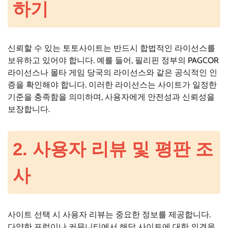
하기
신뢰할 수 있는 토토사이트는 반드시 합법적인 라이선스를
보유하고 있어야 합니다. 예를 들어, 필리핀 정부의 PAGCOR
라이선스나 몰타 게임 당국의 라이선스와 같은 공식적인 인
증을 확인해야 합니다. 이러한 라이선스는 사이트가 일정한
기준을 충족함을 의미하며, 사용자에게 안전성과 신뢰성을
보장합니다.
2. 사용자 리뷰 및 평판 조
사
사이트 선택 시 사용자 리뷰는 중요한 정보를 제공합니다.
다양한 포럼이나 커뮤니티에서 해당 사이트에 대한 의견을