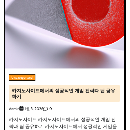
Uncategorized
카지노사이트에서의 성공적인 게임 전략과 팁 공유
하기
Admin
0
1월 3, 2026
카지노사이트 카지노사이트에서의 성공적인 게임 전
략과 팁 공유하기 카지노사이트에서 성공적인 게임을