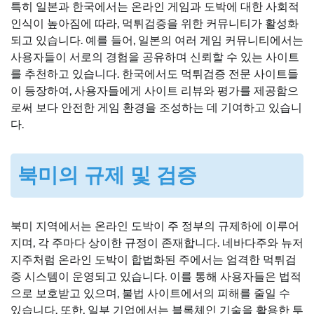
특히 일본과 한국에서는 온라인 게임과 도박에 대한 사회적
인식이 높아짐에 따라, 먹튀검증을 위한 커뮤니티가 활성화
되고 있습니다. 예를 들어, 일본의 여러 게임 커뮤니티에서는
사용자들이 서로의 경험을 공유하며 신뢰할 수 있는 사이트
를 추천하고 있습니다. 한국에서도 먹튀검증 전문 사이트들
이 등장하여, 사용자들에게 사이트 리뷰와 평가를 제공함으
로써 보다 안전한 게임 환경을 조성하는 데 기여하고 있습니
다.
북미의 규제 및 검증
북미 지역에서는 온라인 도박이 주 정부의 규제하에 이루어
지며, 각 주마다 상이한 규정이 존재합니다. 네바다주와 뉴저
지주처럼 온라인 도박이 합법화된 주에서는 엄격한 먹튀검
증 시스템이 운영되고 있습니다. 이를 통해 사용자들은 법적
으로 보호받고 있으며, 불법 사이트에서의 피해를 줄일 수
있습니다. 또한, 일부 기업에서는 블록체인 기술을 활용한 투