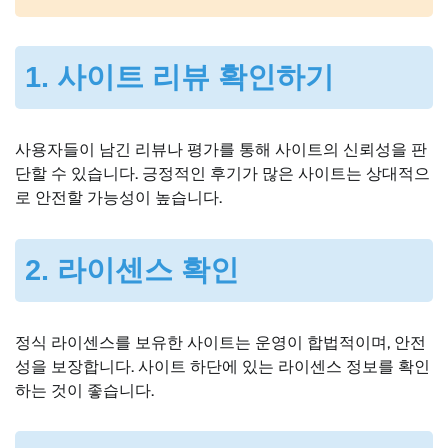
1. 사이트 리뷰 확인하기
사용자들이 남긴 리뷰나 평가를 통해 사이트의 신뢰성을 판
단할 수 있습니다. 긍정적인 후기가 많은 사이트는 상대적으
로 안전할 가능성이 높습니다.
2. 라이센스 확인
정식 라이센스를 보유한 사이트는 운영이 합법적이며, 안전
성을 보장합니다. 사이트 하단에 있는 라이센스 정보를 확인
하는 것이 좋습니다.