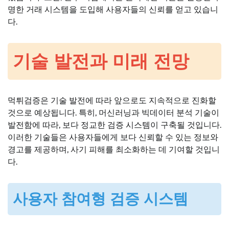
명한 거래 시스템을 도입해 사용자들의 신뢰를 얻고 있습니
다.
기술 발전과 미래 전망
먹튀검증은 기술 발전에 따라 앞으로도 지속적으로 진화할
것으로 예상됩니다. 특히, 머신러닝과 빅데이터 분석 기술이
발전함에 따라, 보다 정교한 검증 시스템이 구축될 것입니다.
이러한 기술들은 사용자들에게 보다 신뢰할 수 있는 정보와
경고를 제공하며, 사기 피해를 최소화하는 데 기여할 것입니
다.
사용자 참여형 검증 시스템