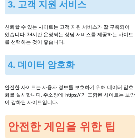
3. 고객 지원 서비스
신뢰할 수 있는 사이트는 고객 지원 서비스가 잘 구축되어
있습니다. 24시간 운영되는 상담 서비스를 제공하는 사이트
를 선택하는 것이 좋습니다.
4. 데이터 암호화
안전한 사이트는 사용자 정보를 보호하기 위해 데이터 암호
화를 실시합니다. 주소창에 ‘https://’가 포함된 사이트는 보안
이 강화된 사이트입니다.
안전한 게임을 위한 팁