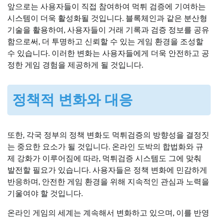
앞으로는 사용자들이 직접 참여하여 먹튀 검증에 기여하는
시스템이 더욱 활성화될 것입니다. 블록체인과 같은 분산형
기술을 활용하여, 사용자들이 거래 기록과 검증 정보를 공유
함으로써, 더 투명하고 신뢰할 수 있는 게임 환경을 조성할
수 있습니다. 이러한 변화는 사용자들에게 더욱 안전하고 공
정한 게임 경험을 제공하게 될 것입니다.
정책적 변화와 대응
또한, 각국 정부의 정책 변화도 먹튀검증의 방향성을 결정짓
는 중요한 요소가 될 것입니다. 온라인 도박의 합법화와 규
제 강화가 이루어짐에 따라, 먹튀검증 시스템도 그에 맞춰
발전할 필요가 있습니다. 사용자들은 정책 변화에 민감하게
반응하며, 안전한 게임 환경을 위해 지속적인 관심과 노력을
기울여야 할 것입니다.
온라인 게임의 세계는 계속해서 변화하고 있으며, 이를 반영