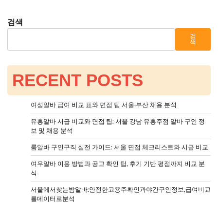
검색
검
색
RECENT POSTS
여성알바 급여 비교 표와 면접 팁 서울·부산 채용 분석
유흥알바 시급 비교와 면접 팁: 서울 강남 유흥주점 알바 구인 정
보 및 채용 분석
룸알바 구인구직 실전 가이드: 서울 면접 체크리스트와 시급 비교
여우알바 이용 방법과 공고 확인 팁, 후기 기반 평점까지 비교 분
석
서울에서찾는밤알바:안전한고용주확인과야간구인정보,급여비교
를데이터로분석