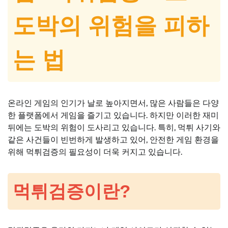
도박의 위험을 피하
는 법
온라인 게임의 인기가 날로 높아지면서, 많은 사람들은 다양
한 플랫폼에서 게임을 즐기고 있습니다. 하지만 이러한 재미
뒤에는 도박의 위험이 도사리고 있습니다. 특히, 먹튀 사기와
같은 사건들이 빈번하게 발생하고 있어, 안전한 게임 환경을
위해 먹튀검증의 필요성이 더욱 커지고 있습니다.
먹튀검증이란?