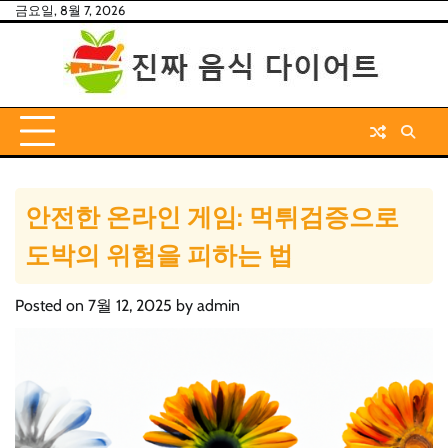
Skip
금요일, 8월 7, 2026
to
content
안전한 온라인 게임: 먹튀검증으로
도박의 위험을 피하는 법
Posted on
7월 12, 2025
by
admin