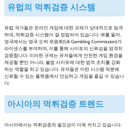
유럽의 먹튀검증 시스템
유럽 국가들은 온라인 게임에 대한 규제가 상대적으로 엄격
하여, 먹튀검증 시스템이 잘 정립되어 있습니다. 예를 들어,
영국에서는 영국 도박 위원회(Uk Gambling Commission)가
라이센스를 부여하며, 이를 통해 사이트의 신뢰성을 엄격히
검증합니다. 이러한 규제는 유저들에게 안전한 게임 환경을
제공할 뿐만 아니라, 불법 사이트에 대한 법적 조치를 강화
하는 역할을 하고 있습니다. 유저들은 이런 시스템 덕분에
신뢰할 수 있는 플랫폼에서 안심하고 게임을 즐길 수 있습니
다.
아시아의 먹튀검증 트렌드
아시아에서는 먹튀검증의 필요성이 더욱 커지고 있습니다.