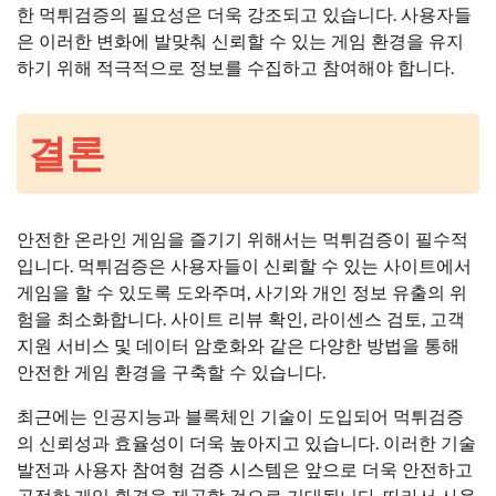
한 먹튀검증의 필요성은 더욱 강조되고 있습니다. 사용자들
은 이러한 변화에 발맞춰 신뢰할 수 있는 게임 환경을 유지
하기 위해 적극적으로 정보를 수집하고 참여해야 합니다.
결론
안전한 온라인 게임을 즐기기 위해서는 먹튀검증이 필수적
입니다. 먹튀검증은 사용자들이 신뢰할 수 있는 사이트에서
게임을 할 수 있도록 도와주며, 사기와 개인 정보 유출의 위
험을 최소화합니다. 사이트 리뷰 확인, 라이센스 검토, 고객
지원 서비스 및 데이터 암호화와 같은 다양한 방법을 통해
안전한 게임 환경을 구축할 수 있습니다.
최근에는 인공지능과 블록체인 기술이 도입되어 먹튀검증
의 신뢰성과 효율성이 더욱 높아지고 있습니다. 이러한 기술
발전과 사용자 참여형 검증 시스템은 앞으로 더욱 안전하고