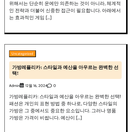
위해서는 단순히 운에만 의존하는 것이 아니라, 체계적
인 전략과 더불어 신중한 접근이 필요합니다. 아래에서
는 효과적인 게임 […]
Uncategorized
가방레플리카: 스타일과 예산을 아우르는 완벽한 선
택!
Admin
0
12월 16, 2024
가방레플리카: 스타일과 예산을 아우르는 완벽한 선택!
패션은 개인의 표현 방법 중 하나로, 다양한 스타일의
가방은 그 중에서도 중요한 요소입니다. 그러나 명품
가방은 가격이 비쌉니다. 예산이 […]