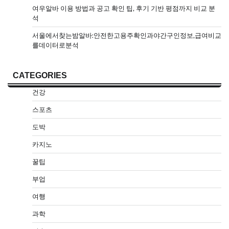
여우알바 이용 방법과 공고 확인 팁, 후기 기반 평점까지 비교 분
석
서울에서찾는밤알바:안전한고용주확인과야간구인정보,급여비교
를데이터로분석
CATEGORIES
건강
스포츠
도박
카지노
꿀팁
부업
여행
과학