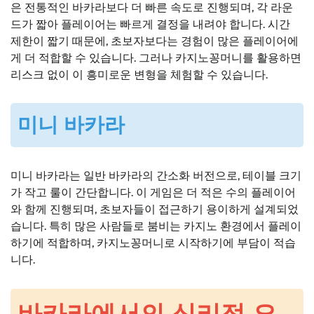
은 전통적인 바카라보다 더 빠른 속도로 진행되며, 각 라운
드가 짧아 플레이어는 빠르게 결정을 내려야 합니다. 시간
제한이 짧기 때문에, 초보자보다는 경험이 많은 플레이어에
게 더 적합할 수 있습니다. 그러나 카지노꽁머니를 활용하면
리스크 없이 이 흥미로운 변형을 체험할 수 있습니다.
미니 바카라
미니 바카라는 일반 바카라의 간소화 버전으로, 테이블 크기
가 작고 룰이 간단합니다. 이 게임은 더 적은 수의 플레이어
와 함께 진행되며, 초보자들이 접근하기 용이하게 설계되었
습니다. 특히 많은 사람들로 붐비는 카지노 환경에서 플레이
하기에 적합하며, 카지노꽁머니로 시작하기에 부담이 적습
니다.
바카라에서의 심리적 요