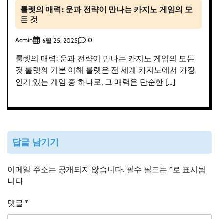
룰렛의 매력: 운과 전략이 만나는 카지노 게임의 모
든 것
Admin
0
6월 25, 2025
룰렛의 매력: 운과 전략이 만나는 카지노 게임의 모든
것 룰렛의 기본 이해 룰렛은 전 세계 카지노에서 가장
인기 있는 게임 중 하나로, 그 매력은 단순한 […]
답글 남기기
이메일 주소는 공개되지 않습니다.
필수 필드는
*
로 표시됩
니다
댓글
*