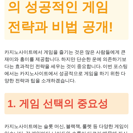
의 성공적인 게임
전략과 비법 공개!
카지노사이트에서 게임을 즐기는 것은 많은 사람들에게 큰
재미와 흥미를 제공합니다. 하지만 단순한 운에 의존하기보
다는 효과적인 전략을 세우는 것이 중요합니다. 이번 포스팅
에서는 카지노사이트에서 성공적으로 게임을 하기 위한 다
양한 전략과 팁을 소개하겠습니다.
1. 게임 선택의 중요성
카지노사이트에는 슬롯 머신, 블랙잭, 룰렛 등 다양한 게임이