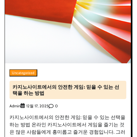
Uncategorized
카지노사이트에서의 안전한 게임: 믿을 수 있는 선
택을 하는 방법
Admin
0
12월 17, 2025
카지노사이트에서의 안전한 게임: 믿을 수 있는 선택을
하는 방법 온라인 카지노사이트에서 게임을 즐기는 것
은 많은 사람들에게 흥미롭고 즐거운 경험입니다. 그러