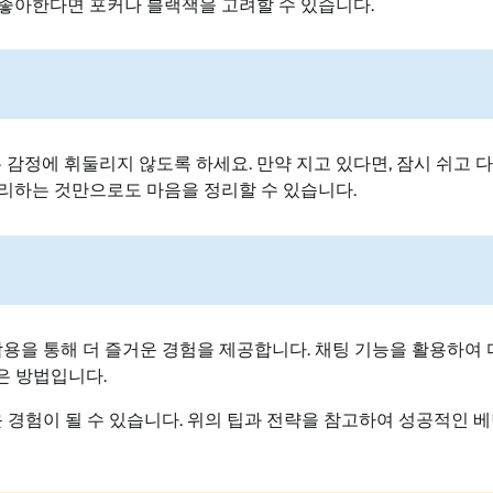
를 좋아한다면 포커나 블랙잭을 고려할 수 있습니다.
 감정에 휘둘리지 않도록 하세요. 만약 지고 있다면, 잠시 쉬고 
 멀리하는 것만으로도 마음을 정리할 수 있습니다.
을 통해 더 즐거운 경험을 제공합니다. 채팅 기능을 활용하여 
은 방법입니다.
험이 될 수 있습니다. 위의 팁과 전략을 참고하여 성공적인 베