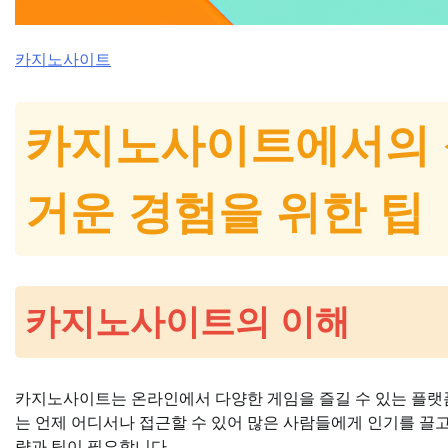
카지노사이트
카지노사이트에서의 
거운 경험을 위한 팁
카지노사이트의 이해
카지노사이트는 온라인에서 다양한 게임을 즐길 수 있는 플랫폼으
는 언제 어디서나 접근할 수 있어 많은 사람들에게 인기를 끌고
략과 팁이 필요합니다.