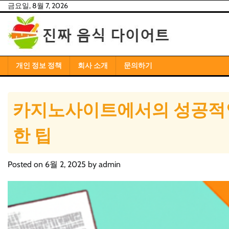
Skip
금요일, 8월 7, 2026
to
content
개인 정보 정책
회사 소개
문의하기
카지노사이트에서의 성공적인
한 팁
Posted on
6월 2, 2025
by
admin