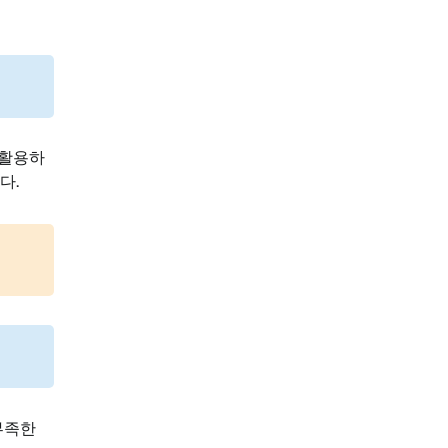
 활용하
다.
부족한