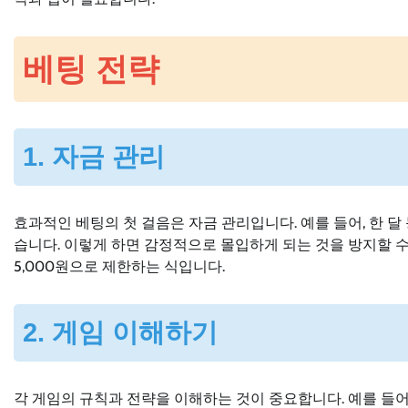
베팅 전략
1. 자금 관리
효과적인 베팅의 첫 걸음은 자금 관리입니다. 예를 들어, 한 달
습니다. 이렇게 하면 감정적으로 몰입하게 되는 것을 방지할 수 있
5,000원으로 제한하는 식입니다.
2. 게임 이해하기
각 게임의 규칙과 전략을 이해하는 것이 중요합니다. 예를 들어