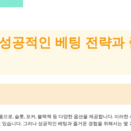
성공적인 베팅 전략과 
로, 슬롯, 포커, 블랙잭 등 다양한 옵션을 제공합니다. 이러한
 있습니다. 그러나 성공적인 베팅과 즐거운 경험을 위해서는 몇 