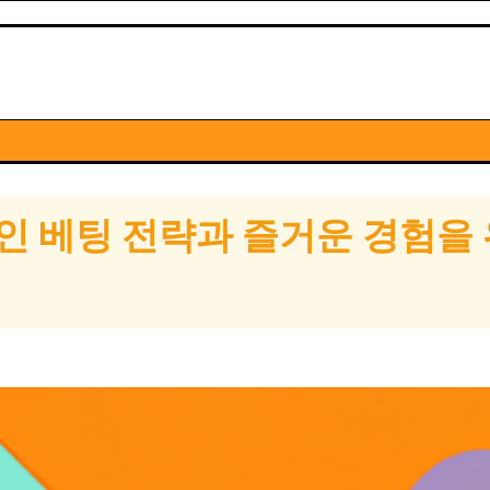
 베팅 전략과 즐거운 경험을 