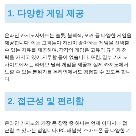
1. 다양한 게임 제공
온라인 카지노사이트는 슬롯, 블랙잭, 포커 등 다양한 게임을
제공합니다. 이는 고객들이 자신이 좋아하는 게임을 선택할
수 있는 자유를 제공하며, 각각의 게임은 고유의 규칙과 전
략을 가지고 있어 지루할 틈이 없습니다. 또한, 일부 카지노
사이트에서는 라이브 딜러 게임을 제공해 실제 카지노에서
느낄 수 있는 분위기를 온라인에서도 경험할 수 있도록 합니
다.
2. 접근성 및 편리함
온라인 카지노의 가장 큰 장점 중 하나는 언제 어디서나 접
근할 수 있다는 점입니다. PC, 태블릿, 스마트폰 등 다양한 기