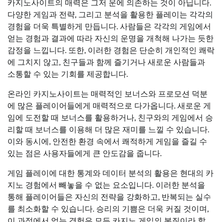
카지노사이트의 매력은 그저 운에 의존하는 것이 아닙니다.
다양한 게임과 전략, 그리고 분석을 활용한 플레이는 각각의
경험을 더욱 특별하게 만듭니다. 사람들은 각각의 게임에서
얻는 경험과 결과에 따라 자신의 운명을 개척해 나가는 듯한
감정을 느낍니다. 또한, 이러한 경험은 단순히 개인적인 쾌락
에 그치지 않고, 친구들과 함께 즐기거나 새로운 사람들과
소통할 수 있는 기회를 제공합니다.
온라인 카지노사이트는 매력적인 보너스와 프로모션 덕분
에 많은 플레이어들에게 매력적으로 다가옵니다. 새로운 게
임에 도전할 때 보너스를 활용하거나, 친구와의 게임에서 승
리할 때 보너스를 이용해 더 많은 재미를 느낄 수 있습니다.
이와 동시에, 안전한 환경 속에서 쾌적하게 게임을 즐길 수
있는 점은 사용자들에게 큰 안도감을 줍니다.
게임 플레이에 대한 통계와 데이터 분석의 활용은 현대의 카
지노 경험에서 빼놓을 수 없는 요소입니다. 이러한 분석을
통해 플레이어들은 자신의 전략을 강화하고, 반복되는 실수
를 최소화할 수 있습니다. 승리의 기쁨은 더욱 커질 것이며,
이 과정에서 얻는 경험은 모든 카지노 게임의 본질이라 할