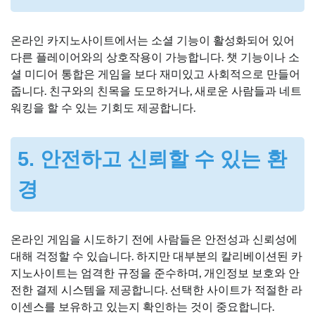
온라인 카지노사이트에서는 소셜 기능이 활성화되어 있어
다른 플레이어와의 상호작용이 가능합니다. 챗 기능이나 소
셜 미디어 통합은 게임을 보다 재미있고 사회적으로 만들어
줍니다. 친구와의 친목을 도모하거나, 새로운 사람들과 네트
워킹을 할 수 있는 기회도 제공합니다.
5. 안전하고 신뢰할 수 있는 환
경
온라인 게임을 시도하기 전에 사람들은 안전성과 신뢰성에
대해 걱정할 수 있습니다. 하지만 대부분의 칼리베이션된 카
지노사이트는 엄격한 규정을 준수하며, 개인정보 보호와 안
전한 결제 시스템을 제공합니다. 선택한 사이트가 적절한 라
이센스를 보유하고 있는지 확인하는 것이 중요합니다.