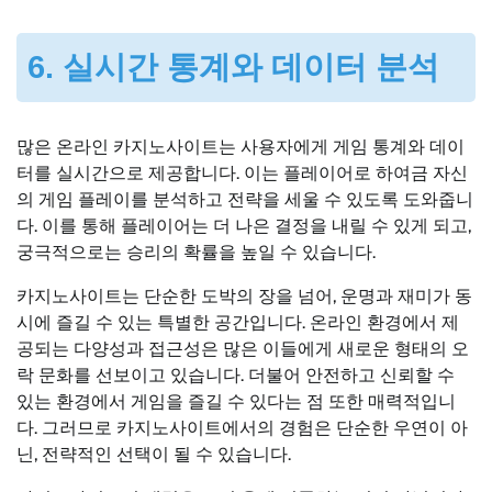
6. 실시간 통계와 데이터 분석
많은 온라인 카지노사이트는 사용자에게 게임 통계와 데이
터를 실시간으로 제공합니다. 이는 플레이어로 하여금 자신
의 게임 플레이를 분석하고 전략을 세울 수 있도록 도와줍니
다. 이를 통해 플레이어는 더 나은 결정을 내릴 수 있게 되고,
궁극적으로는 승리의 확률을 높일 수 있습니다.
카지노사이트는 단순한 도박의 장을 넘어, 운명과 재미가 동
시에 즐길 수 있는 특별한 공간입니다. 온라인 환경에서 제
공되는 다양성과 접근성은 많은 이들에게 새로운 형태의 오
락 문화를 선보이고 있습니다. 더불어 안전하고 신뢰할 수
있는 환경에서 게임을 즐길 수 있다는 점 또한 매력적입니
다. 그러므로 카지노사이트에서의 경험은 단순한 우연이 아
닌, 전략적인 선택이 될 수 있습니다.