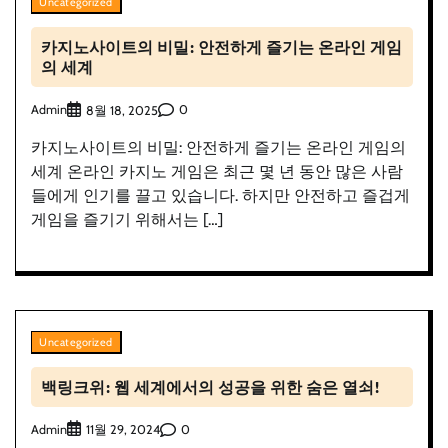
Uncategorized
카지노사이트의 비밀: 안전하게 즐기는 온라인 게임
의 세계
Admin
0
8월 18, 2025
카지노사이트의 비밀: 안전하게 즐기는 온라인 게임의
세계 온라인 카지노 게임은 최근 몇 년 동안 많은 사람
들에게 인기를 끌고 있습니다. 하지만 안전하고 즐겁게
게임을 즐기기 위해서는 […]
Uncategorized
백링크위: 웹 세계에서의 성공을 위한 숨은 열쇠!
Admin
0
11월 29, 2024