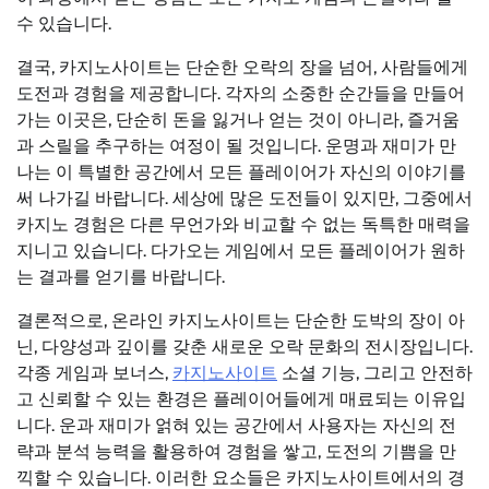
수 있습니다.
결국, 카지노사이트는 단순한 오락의 장을 넘어, 사람들에게
도전과 경험을 제공합니다. 각자의 소중한 순간들을 만들어
가는 이곳은, 단순히 돈을 잃거나 얻는 것이 아니라, 즐거움
과 스릴을 추구하는 여정이 될 것입니다. 운명과 재미가 만
나는 이 특별한 공간에서 모든 플레이어가 자신의 이야기를
써 나가길 바랍니다. 세상에 많은 도전들이 있지만, 그중에서
카지노 경험은 다른 무언가와 비교할 수 없는 독특한 매력을
지니고 있습니다. 다가오는 게임에서 모든 플레이어가 원하
는 결과를 얻기를 바랍니다.
결론적으로, 온라인 카지노사이트는 단순한 도박의 장이 아
닌, 다양성과 깊이를 갖춘 새로운 오락 문화의 전시장입니다.
각종 게임과 보너스,
카지노사이트
소셜 기능, 그리고 안전하
고 신뢰할 수 있는 환경은 플레이어들에게 매료되는 이유입
니다. 운과 재미가 얽혀 있는 공간에서 사용자는 자신의 전
략과 분석 능력을 활용하여 경험을 쌓고, 도전의 기쁨을 만
끽할 수 있습니다. 이러한 요소들은 카지노사이트에서의 경