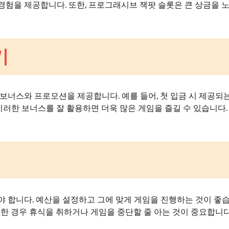
 경험을 제공합니다. 또한, 프로그래시브 잭팟 슬롯은 큰 상금을 노
기
보너스와 프로모션을 제공합니다. 예를 들어, 첫 입금 시 제공되
이러한 보너스를 잘 활용하면 더욱 많은 게임을 즐길 수 있습니다.
 합니다. 예산을 설정하고 그에 맞게 게임을 진행하는 것이 좋습
한 경우 휴식을 취하거나 게임을 중단할 줄 아는 것이 중요합니다