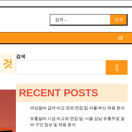
검
색:
검색
 것
검
색
RECENT POSTS
여성알바 급여 비교 표와 면접 팁 서울·부산 채용 분석
유흥알바 시급 비교와 면접 팁: 서울 강남 유흥주점 알
바 구인 정보 및 채용 분석