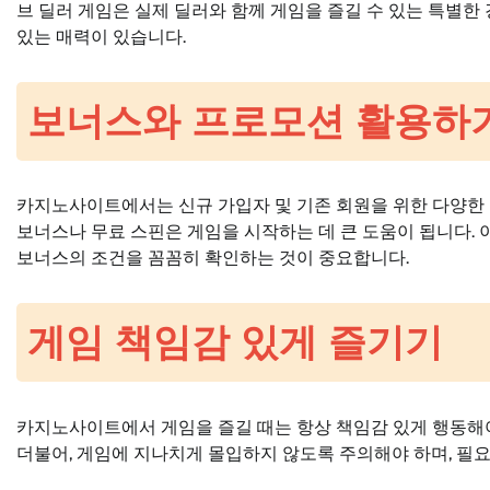
브 딜러 게임은 실제 딜러와 함께 게임을 즐길 수 있는 특별한
있는 매력이 있습니다.
보너스와 프로모션 활용하
카지노사이트에서는 신규 가입자 및 기존 회원을 위한 다양한 
보너스나 무료 스핀은 게임을 시작하는 데 큰 도움이 됩니다. 
보너스의 조건을 꼼꼼히 확인하는 것이 중요합니다.
게임 책임감 있게 즐기기
카지노사이트에서 게임을 즐길 때는 항상 책임감 있게 행동해야
더불어, 게임에 지나치게 몰입하지 않도록 주의해야 하며, 필요