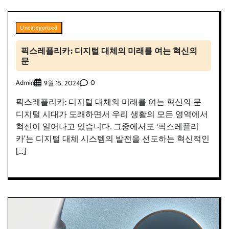
Uncategorized
픽스레플리카: 디지털 대체의 미래를 여는 혁신의
문
Admin
0
9월 15, 2024
픽스레플리카: 디지털 대체의 미래를 여는 혁신의 문
디지털 시대가 도래하면서 우리 생활의 모든 영역에서
혁신이 일어나고 있습니다. 그중에서도 ‘픽스레플리
카’는 디지털 대체 시스템의 발전을 선도하는 혁신적인
[…]