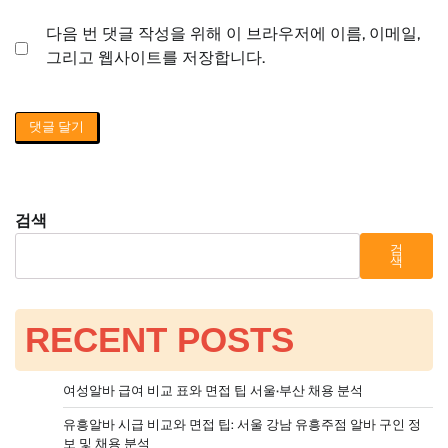
다음 번 댓글 작성을 위해 이 브라우저에 이름, 이메일,
그리고 웹사이트를 저장합니다.
검색
검
색
RECENT POSTS
여성알바 급여 비교 표와 면접 팁 서울·부산 채용 분석
유흥알바 시급 비교와 면접 팁: 서울 강남 유흥주점 알바 구인 정
보 및 채용 분석