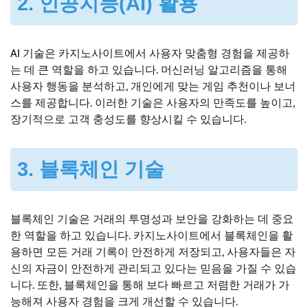
2. 인공지능(AI) 활용
AI 기술은 카지노사이트에서 사용자 맞춤형 경험을 제공하
는 데 큰 역할을 하고 있습니다. 머신러닝 알고리즘을 통해
사용자 행동을 분석하고, 개인에게 맞는 게임 추천이나 보너
스를 제공합니다. 이러한 기술은 사용자의 만족도를 높이고,
장기적으로 고객 충성도를 향상시킬 수 있습니다.
3. 블록체인 기술
블록체인 기술은 거래의 투명성과 보안을 강화하는 데 중요
한 역할을 하고 있습니다. 카지노사이트에서 블록체인을 활
용하면 모든 거래 기록이 안전하게 저장되고, 사용자들은 자
신의 자금이 안전하게 관리되고 있다는 믿음을 가질 수 있습
니다. 또한, 블록체인을 통해 보다 빠르고 저렴한 거래가 가
능해져 사용자 경험을 크게 개선할 수 있습니다.