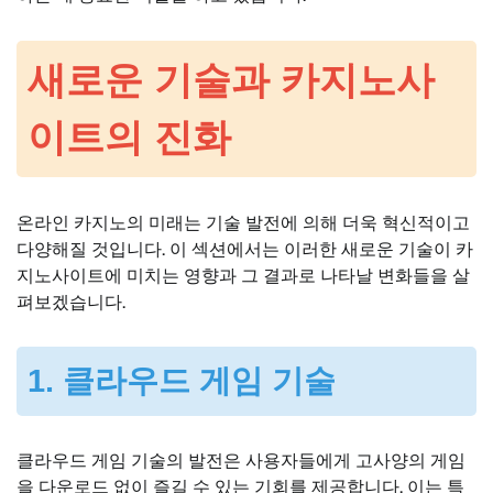
새로운 기술과 카지노사
이트의 진화
온라인 카지노의 미래는 기술 발전에 의해 더욱 혁신적이고
다양해질 것입니다. 이 섹션에서는 이러한 새로운 기술이 카
지노사이트에 미치는 영향과 그 결과로 나타날 변화들을 살
펴보겠습니다.
1. 클라우드 게임 기술
클라우드 게임 기술의 발전은 사용자들에게 고사양의 게임
을 다운로드 없이 즐길 수 있는 기회를 제공합니다. 이는 특