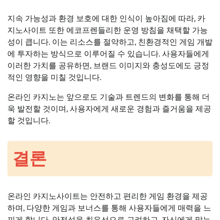
지속 가능성과 환경 보호에 대한 인식이 높아짐에 따라, 카
지노사이트 또한 에코프렌들리한 운영 방침을 채택할 가능
성이 큽니다. 이는 리소스를 절약하고, 친환경적인 게임 개발
에 투자하는 방식으로 이루어질 수 있습니다. 사용자들에게
이러한 가치를 공유하면, 브랜드 이미지와 충성도에도 긍정
적인 영향을 미칠 것입니다.
온라인 카지노는 앞으로도 기술과 트렌드의 변화를 통해 더
욱 발전할 것이며, 사용자에게 새로운 경험과 즐거움을 제공
할 것입니다.
결론
온라인 카지노사이트는 안전하고 편리한 게임 환경을 제공
하며, 다양한 게임과 보너스를 통해 사용자들에게 매력을 느
끼게 합니다. 안전성을 최우선으로 고려하고, 자신에게 맞는