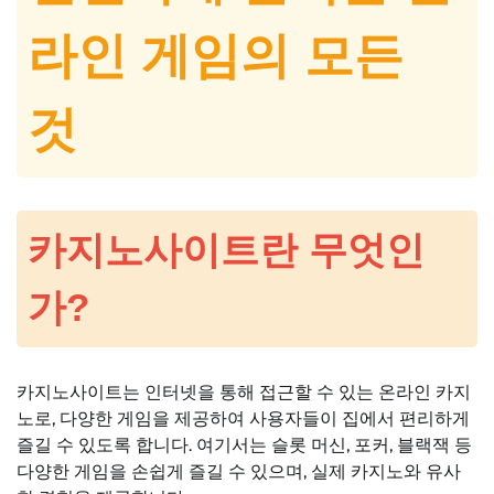
라인 게임의 모든
것
카지노사이트란 무엇인
가?
카지노사이트는 인터넷을 통해 접근할 수 있는 온라인 카지
노로, 다양한 게임을 제공하여 사용자들이 집에서 편리하게
즐길 수 있도록 합니다. 여기서는 슬롯 머신, 포커, 블랙잭 등
다양한 게임을 손쉽게 즐길 수 있으며, 실제 카지노와 유사