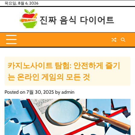
Skip
목요일, 8월 6, 2026
to
content
카지노사이트 탐험: 안전하게 즐기
는 온라인 게임의 모든 것
Posted on
7월 30, 2025
by
admin