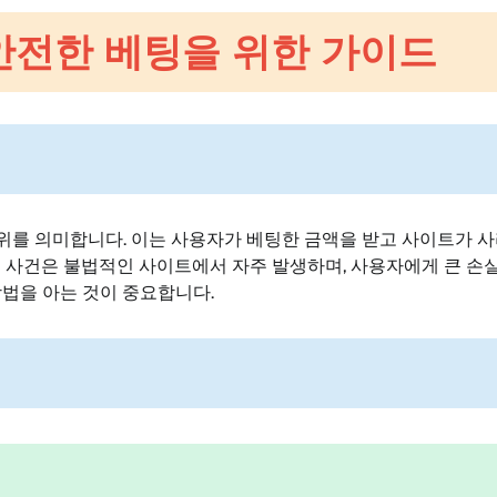
안전한 베팅을 위한 가이드
위를 의미합니다. 이는 사용자가 베팅한 금액을 받고 사이트가 
튀 사건은 불법적인 사이트에서 자주 발생하며, 사용자에게 큰 손
방법을 아는 것이 중요합니다.