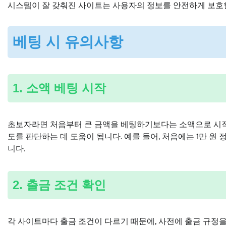
시스템이 잘 갖춰진 사이트는 사용자의 정보를 안전하게 보호
베팅 시 유의사항
1. 소액 베팅 시작
초보자라면 처음부터 큰 금액을 베팅하기보다는 소액으로 시작하
도를 판단하는 데 도움이 됩니다. 예를 들어, 처음에는 1만 원
니다.
2. 출금 조건 확인
각 사이트마다 출금 조건이 다르기 때문에, 사전에 출금 규정을