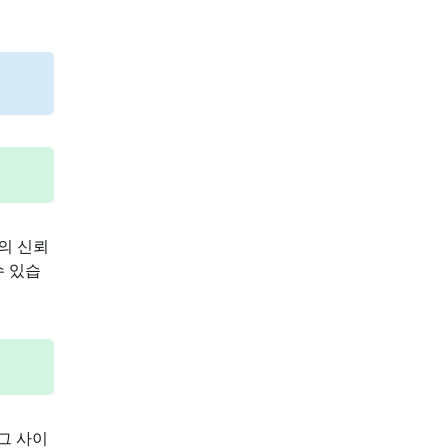
의 신뢰
수 있습
그 사이