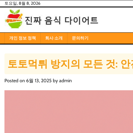
Skip
토요일, 8월 8, 2026
to
content
개인 정보 정책
회사 소개
문의하기
토토먹튀 방지의 모든 것: 
Posted on
6월 13, 2025
by
admin