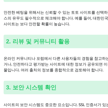
안전한 베팅을 위해서는 신뢰할 수 있는 토토 사이트를 선택하
스의 유무도 필수적으로 체크해야 합니다. 예를 들어, 대한민
사이트는 보다 안전할 확률이 높습니다.
2. 리뷰 및 커뮤니티 활용
온라인 커뮤니티나 포럼에서 다른 사용자들의 경험을 참고하는 
거나, 안전하다고 평가받는 사이트에 대한 정보가 공유되면 이를
물입니다. 여러 출처의 정보를 종합적으로 검토해야 합니다.
3. 보안 시스템 확인
사이트의 보안 시스템도 중요한 요소입니다. SSL 인증서가 있