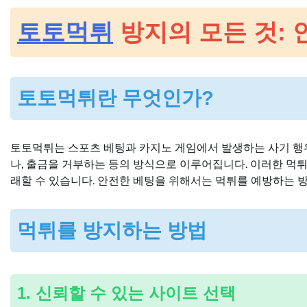
토토먹튀
방지의 모든 것: 
토토먹튀란 무엇인가?
토토먹튀는 스포츠 베팅과 카지노 게임에서 발생하는 사기 행
나, 출금을 거부하는 등의 방식으로 이루어집니다. 이러한 먹
래할 수 있습니다. 안전한 베팅을 위해서는 먹튀를 예방하는 
먹튀를 방지하는 방법
1. 신뢰할 수 있는 사이트 선택