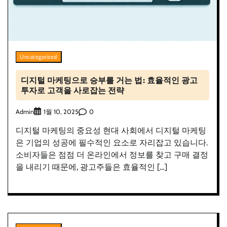
Uncategorized
디지털 마케팅으로 승부를 거는 법: 효율적인 광고
투자로 고객을 사로잡는 전략
Admin
0
1월 10, 2025
디지털 마케팅의 중요성 현대 사회에서 디지털 마케팅
은 기업의 성공에 필수적인 요소로 자리잡고 있습니다.
소비자들은 점점 더 온라인에서 정보를 찾고 구매 결정
을 내리기 때문에, 광고주들은 효율적인 […]