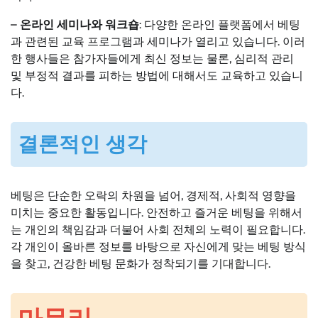
–
온라인 세미나와 워크숍
: 다양한 온라인 플랫폼에서 베팅
과 관련된 교육 프로그램과 세미나가 열리고 있습니다. 이러
한 행사들은 참가자들에게 최신 정보는 물론, 심리적 관리
및 부정적 결과를 피하는 방법에 대해서도 교육하고 있습니
다.
결론적인 생각
베팅은 단순한 오락의 차원을 넘어, 경제적, 사회적 영향을
미치는 중요한 활동입니다. 안전하고 즐거운 베팅을 위해서
는 개인의 책임감과 더불어 사회 전체의 노력이 필요합니다.
각 개인이 올바른 정보를 바탕으로 자신에게 맞는 베팅 방식
을 찾고, 건강한 베팅 문화가 정착되기를 기대합니다.