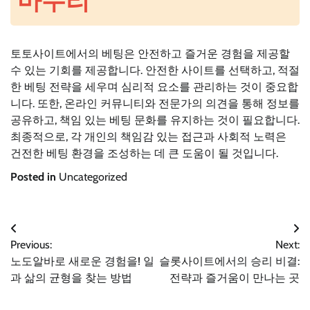
마무리
토토사이트에서의 베팅은 안전하고 즐거운 경험을 제공할
수 있는 기회를 제공합니다. 안전한 사이트를 선택하고, 적절
한 베팅 전략을 세우며 심리적 요소를 관리하는 것이 중요합
니다. 또한, 온라인 커뮤니티와 전문가의 의견을 통해 정보를
공유하고, 책임 있는 베팅 문화를 유지하는 것이 필요합니다.
최종적으로, 각 개인의 책임감 있는 접근과 사회적 노력은
건전한 베팅 환경을 조성하는 데 큰 도움이 될 것입니다.
Posted in
Uncategorized
글
Previous:
Next:
노도알바로 새로운 경험을! 일
슬롯사이트에서의 승리 비결:
탐
과 삶의 균형을 찾는 방법
전략과 즐거움이 만나는 곳