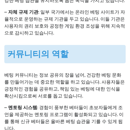
강한 베팅 습관을 유지하도록 돕는 목적을 가지고 있습니다.
–
자체 규제 기관
: 일부 국가에서는 온라인 베팅 사이트가 자
율적으로 운영하는 규제 기관을 두고 있습니다. 이들 기관은
사용자의 권리 보호와 공정한 게임 환경 조성을 위해 지속적
으로 감시하고 있습니다.
커뮤니티의 역할
베팅 커뮤니티는 정보 공유의 장을 넘어, 건강한 베팅 문화
를 만들어가는 데 중요한 역할을 하고 있습니다. 사용자들은
긍정적인 경험을 공유하고, 책임 있는 베팅에 대한 인식을
확산시킴으로써 서로를 돕고 있습니다.
–
멘토링 시스템
: 경험이 풍부한 베터들이 초보자들에게 조
언을 제공하는 멘토링 프로그램이 활성화되고 있습니다. 이
를 통해 신규 베터들은 올바른 베팅 습관을 기를 수 있게 됩
니다.