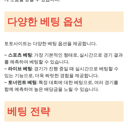
다양한 베팅 옵션
토토사이트는 다양한 베팅 옵션을 제공합니다.
–
스포츠 베팅
: 가장 기본적인 형태로, 실시간으로 경기 결과
를 예측하여 베팅할 수 있습니다.
–
라이브 베팅
: 경기가 진행 중일 때 실시간으로 베팅할 수
있는 기능으로, 더욱 짜릿한 경험을 제공합니다.
–
토너먼트 베팅
: 특정 대회에 대한 베팅으로, 여러 경기를
함께 예측하여 높은 배당금을 노릴 수 있습니다.
베팅 전략