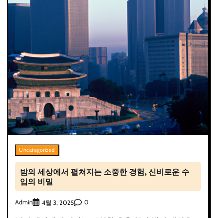
Uncategorized
밤의 세상에서 펼쳐지는 소중한 경험, 신비로운 수
입의 비밀
Admin
0
4월 3, 2025