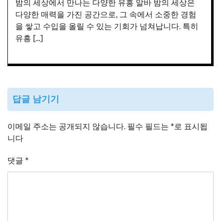
밤의 세상에서 만나는 다양한 유흥 알바 밤의 세상은
다양한 매력을 가진 공간으로, 그 속에서 소중한 경험
을 쌓고 수입을 올릴 수 있는 기회가 넘쳐납니다. 특히
유흥 […]
답글 남기기
이메일 주소는 공개되지 않습니다.
필수 필드는
*
로 표시됩
니다
댓글
*