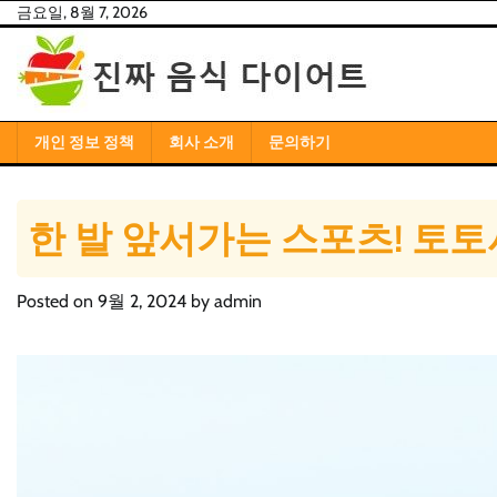
Skip
금요일, 8월 7, 2026
to
content
개인 정보 정책
회사 소개
문의하기
한 발 앞서가는 스포츠! 토
Posted on
9월 2, 2024
by
admin