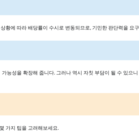
 상황에 따라 배당률이 수시로 변동되므로, 기민한 판단력을 요
 가능성을 확장해 줍니다. 그러나 역시 자칫 부담이 될 수 있으니
몇 가지 팁을 고려해보세요.