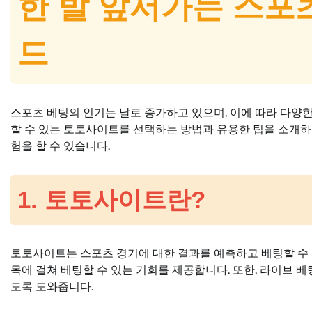
한 발 앞서가는 스포
드
스포츠 베팅의 인기는 날로 증가하고 있으며, 이에 따라 다양
할 수 있는 토토사이트를 선택하는 방법과 유용한 팁을 소개하
험을 할 수 있습니다.
1. 토토사이트란?
토토사이트는 스포츠 경기에 대한 결과를 예측하고 베팅할 수 있
목에 걸쳐 베팅할 수 있는 기회를 제공합니다. 또한, 라이브 
도록 도와줍니다.