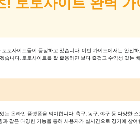
츠! 토토사이트 완벽 가
한 토토사이트들이 등장하고 있습니다. 이번 가이드에서는 안전하
겠습니다. 토토사이트를 잘 활용하면 보다 즐겁고 수익성 있는 베
는 온라인 플랫폼을 의미합니다. 축구, 농구, 야구 등 다양한 스
베팅과 같은 다양한 기능을 통해 사용자가 실시간으로 경기에 참여할