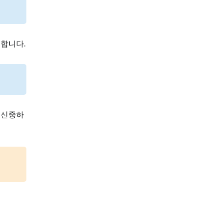
구합니다.
 신중하