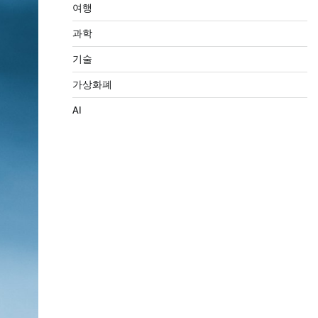
여행
과학
기술
가상화폐
AI