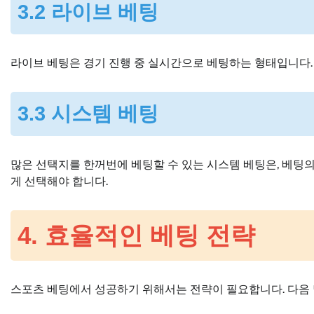
3.2 라이브 베팅
라이브 베팅은 경기 진행 중 실시간으로 베팅하는 형태입니다.
3.3 시스템 베팅
많은 선택지를 한꺼번에 베팅할 수 있는 시스템 베팅은, 베팅의
게 선택해야 합니다.
4. 효율적인 베팅 전략
스포츠 베팅에서 성공하기 위해서는 전략이 필요합니다. 다음 