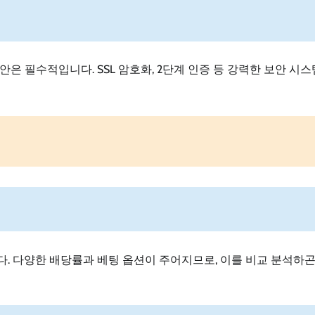
은 필수적입니다. SSL 암호화, 2단계 인증 등 강력한 보안 시스
. 다양한 배당률과 베팅 옵션이 주어지므로, 이를 비교 분석하곤