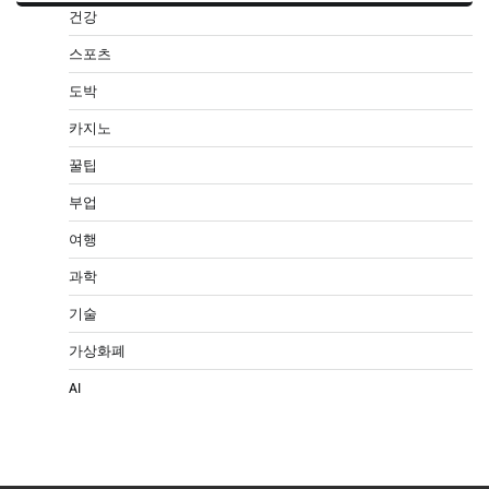
건강
스포츠
도박
카지노
꿀팁
부업
여행
과학
기술
가상화폐
AI